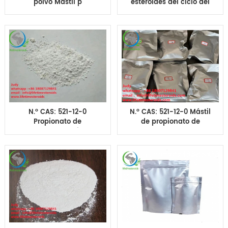
polvo Mástil p
esteroides del ciclo del
Masteron Prop
corte del propionato de
Crecimiento muscular
Masteron del
CAS No: 521-12-0
propionato de
Drostanolone No. CAS:
521-12-0
N.º CAS: 521-12-0
N.º CAS: 521-12-0 Mástil
Propionato de
de propionato de
Masteron Culturismo
drostanolona p 99,99%
de materias primas
Polvo blanco de pureza
farmacéuticas
Masteron Prop