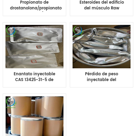
Propionato de
Esteroides del edificio
drostanolona/propionato
del músculo Raw
de Masteron/Mast
Drostanolone
p/Masteron Prop
Enanthate/ Masteron
enanthate Steroids
Raw
Enantato inyectable
Pérdida de peso
CAS 13425-31-5 de
inyectable del
Drostanolone
enantato de Masteron
Enanthate Masteron de
de Drostanolone
los esteroides
Enanthate de los
anabólicos
esteroides