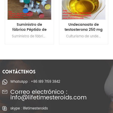
Undecanoato de
Polvo legal CAS 57-
testosterona 250 mg
85-2 del propionato
/ ml Líquido
de la testosterona
Culturismo de undecanoato de testosterona, undecanoato de testosterona 100 mg, undecanoato de testosterona comprar Tabletas de undecanoato de testosterona, cápsulas de undecanoato de testosterona
precio del esteroide propionato, propionato de testosterona para cortar, uso de propionato de testa en culturismo, esteroide propionato de testosterona
esteroide de
de los esteroides
inyección
anabólicos
prefabricado para la
venta
CONTÁCTENOS
WhatsApp : +86 189 7159 3842
Correo electrónico :
info@lifetimesteroids.com
skype : lifetimesteroids