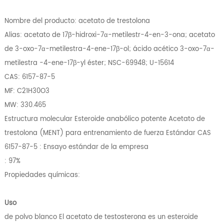
Nombre del producto: acetato de trestolona
Alias: acetato de 17β-hidroxi-7α-metilestr-4-en-3-ona; acetato
de 3-oxo-7α-metilestra-4-ene-17β-ol; ácido acético 3-oxo-7α-
metilestra -4-ene-17β-yl éster; NSC-69948; U-15614
CAS: 6157-87-5
MF: C21H30O3
MW: 330.465
Estructura molecular Esteroide anabólico potente Acetato de
trestolona (MENT) para entrenamiento de fuerza Estándar CAS
6157-87-5 : Ensayo estándar de la empresa
: 97%
Propiedades químicas:
Uso
de polvo blanco El acetato de testosterona es un esteroide