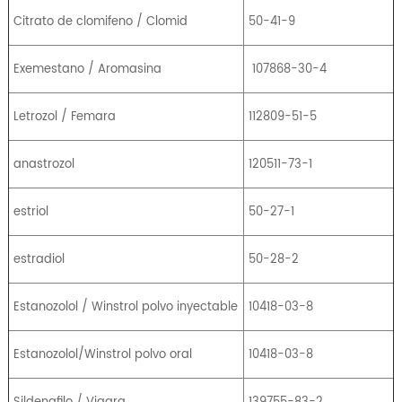
Citrato de clomifeno / Clomid
50-41-9
Exemestano / Aromasina
107868-30-4
Letrozol / Femara
112809-51-5
anastrozol
120511-73-1
estriol
50-27-1
estradiol
50-28-2
Estanozolol / Winstrol polvo inyectable
10418-03-8
Estanozolol/Winstrol polvo oral
10418-03-8
Sildenafilo / Viagra
139755-83-2