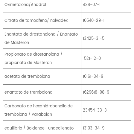
Oximetolona/Anadrol
434-07-1
Citrato de tamoxifeno/ nolvadex
10540-29-1
Enantato de drostanolona / Enantato
13425-31-5
de Masteron
Propionato de drostanolona /
521-12-0
propionato de Masteron
acetato de trembolona
10161-34-9
enantato de trembolona
1629618-98-9
Carbonato de hexahidrobencilo de
23454-33-3
trembolona / Parabolan
equilibrio / Boldenoe
undecilenato
13103-34-9