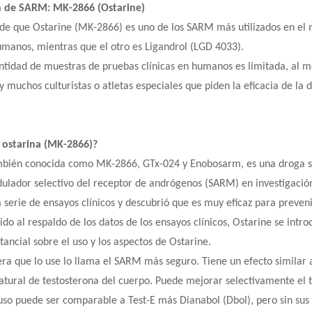
n de SARM: MK-2866 (Ostarine)
de que Ostarine (MK-2866) es uno de los SARM más utilizados en el
humanos, mientras que el otro es Ligandrol (LGD 4033).
ntidad de muestras de pruebas clínicas en humanos es limitada, al 
 muchos culturistas o atletas especiales que piden la eficacia de la 
a ostarina (MK-2866)?
mbién conocida como MK-2866, GTx-024 y Enobosarm, es una droga 
lador selectivo del receptor de andrógenos (SARM) en investigación
 serie de ensayos clínicos y descubrió que es muy eficaz para preveni
ido al respaldo de los datos de los ensayos clínicos, Ostarine se int
stancial sobre el uso y los aspectos de Ostarine.
ra que lo use lo llama el SARM más seguro. Tiene un efecto similar a
atural de testosterona del cuerpo. Puede mejorar selectivamente el t
luso puede ser comparable a Test-E más Dianabol (Dbol), pero sin sus