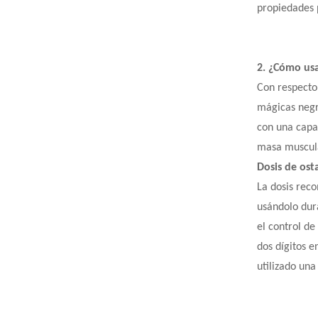
propiedades p
2. ¿Cómo us
Con respecto
mágicas negr
con una capa
masa muscula
Dosis
de ost
La dosis rec
usándolo dur
el control d
dos dígitos 
utilizado una