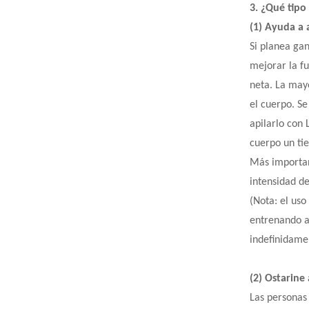
3. ¿Qué tipo
(1) Ayuda a 
Si planea ga
mejorar la f
neta. La mayo
el cuerpo. S
apilarlo con
cuerpo un ti
Más importan
intensidad d
(Nota: el uso
entrenando a
indefinidame
(2) Ostarine
Las personas