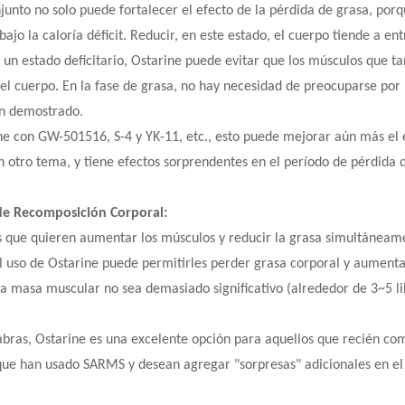
junto no solo puede fortalecer el efecto de la pérdida de grasa, porq
bajo la caloría déficit. Reducir, en este estado, el cuerpo tiende a e
un estado deficitario, Ostarine puede evitar que los músculos que ta
 el cuerpo. En la fase de grasa, no hay necesidad de preocuparse por
han demostrado.
ine con GW-501516, S-4 y YK-11, etc., esto puede mejorar aún más el 
 otro tema, y ​​tiene efectos sorprendentes en el período de pérdida 
de Recomposición Corporal:
s que quieren aumentar los músculos y reducir la grasa simultáneamen
el uso de Ostarine puede permitirles perder grasa corporal y aumen
a masa muscular no sea demasiado significativo (alrededor de 3~5 li
abras, Ostarine es una excelente opción para aquellos que recién c
 que han usado SARMS y desean agregar "sorpresas" adicionales en el