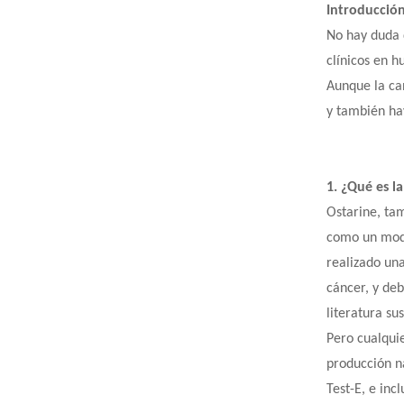
Introducció
No hay duda 
clínicos en 
Aunque la ca
y también hay
1. ¿Qué es l
Ostarine, ta
como un modu
realizado una
cáncer, y deb
literatura su
Pero cualquie
producción n
Test-E, e inc