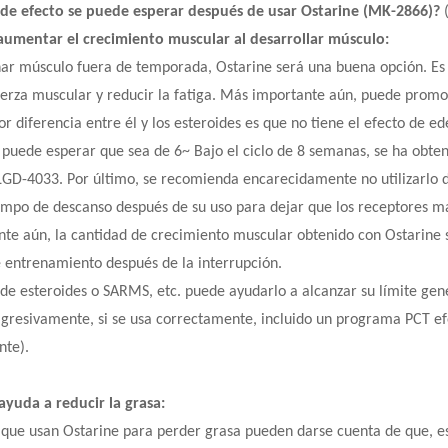
 de efecto se puede esperar después de usar Ostarine (MK-2866)?
aumentar el crecimiento muscular al desarrollar músculo:
nar músculo fuera de temporada, Ostarine será una buena opción. Es 
uerza muscular y reducir la fatiga. Más importante aún, puede promo
r diferencia entre él y los esteroides es que no tiene el efecto de e
e puede esperar que sea de 6~ Bajo el ciclo de 8 semanas, se ha obt
 LGD-4033. Por último, se recomienda encarecidamente no utilizarlo
empo de descanso después de su uso para dejar que los receptores mas
te aún, la cantidad de crecimiento muscular obtenido con Ostarine 
e entrenamiento después de la interrupción.
 de esteroides o SARMS, etc. puede ayudarlo a alcanzar su límite gen
gresivamente, si se usa correctamente, incluido un programa PCT ef
nte).
 ayuda a reducir la grasa:
 que usan Ostarine para perder grasa pueden darse cuenta de que, esp