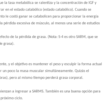
ue la tasa metabólica se ralentiza y la concentración de IGF y
ntrar en el estado catabólico (estado catabólico). Cuando se
nto le costó ganar se catabolicen para proporcionar la energía
 la pérdida excesiva de músculo, al menos una serie de estudios
efecto de la pérdida de grasa. (Nota: S-4 es otro SARM, que se
de grasa).
te, y el objetivo es mantener el peso y esculpir la forma actual
tar un poco la masa muscular simultáneamente. Quizás el
bras), pero al mismo tiempo perderá grasa corporal.
omienzan a ingresar a SARMS. También es una buena opción para
 próximo ciclo.