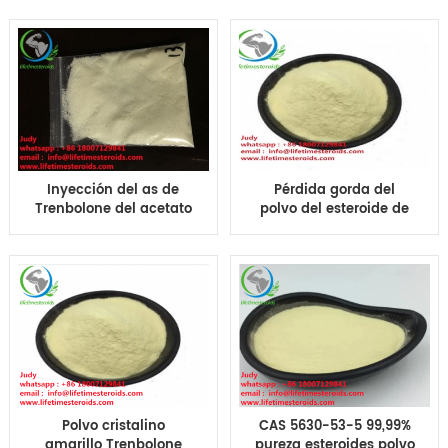
levantamiento de
edificio del músculo
pesas de la pérdida
complementa CAS
gorda Ace Tren A CAS
5630-53-5
5630-53-5
Inyección del as de
Pérdida gorda del
Trenbolone del acetato
polvo del esteroide de
de Trenbolone de los
Trenbolone del
esteroides del aumento
músculo del aumento
del músculo del fiar
del as del acetato de
para el músculo magro
Trenbolone de CAS
CAS 5630-53-5
5630-53-5
Polvo cristalino
CAS 5630-53-5 99,99%
amarillo Trenbolone
pureza esteroides polvo