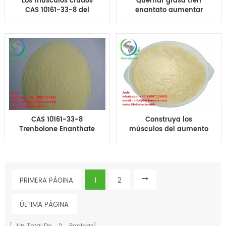
Los músculos crudos
Quemar grasa tren
CAS 10161-33-8 del
enantato aumentar
aumento del enantato
músculo tren enantato
del tren de Trenbolone
aumentar músculo
Enanthate del
CAS 10161-33-8
esteroide del
levantamiento de
pesas
CAS 10161-33-8
Construya los
Trenbolone Enanthate
músculos del aumento
tren E 99,99% polvo de
del parabolan del
alta pureza Trenbolone
carbonato de
Enanthate
Trebolone
Hexahydrobenzyl de
los esteroides del
PRIMERA PÁGINA
1
2
músculo
ÚLTIMA PÁGINA