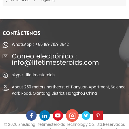
[ Un Total De
2
Paginas]
CONTÁCTENOS
WhatsApp : +86 189 7159 3842
Correo electrónico :
info@lifetimesteroids.com
skype : lifetimesteroids
About 250 meters northeast of Tianyuan Apartment, Science
Park Road, Qiantang District, Hangzhou China
© 2026 ZheJiang lifetimesteroids Technology Co., Ltd.Reservados