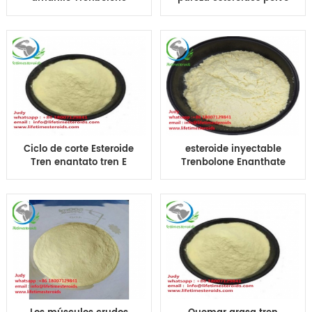
Acetate Tren Ace Tren
trembolona acetato
A para el
Tren Ace
levantamiento de
pesas
Ciclo de corte Esteroide
esteroide inyectable
Tren enantato tren E
Trenbolone Enanthate
Hormona esteroide CAS
para el ciclo CAS 10161-
10161-33-8
33-8 del edificio del
músculo