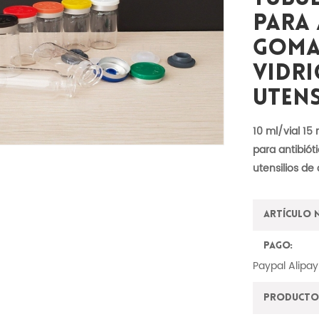
Para 
Goma 
Vidri
Utens
10 ml/vial 15 
para antibiót
utensilios de
Artículo 
Pago:
Paypal Alipay
Producto