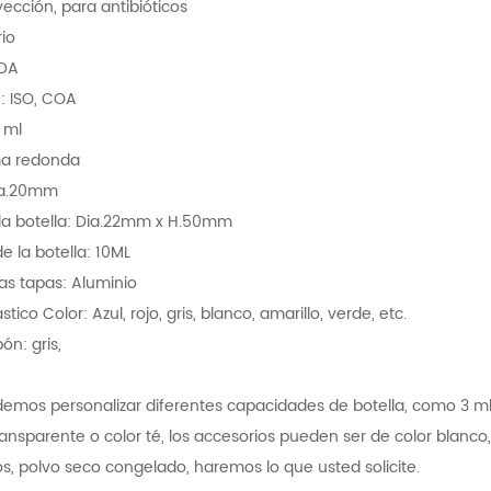
yección, para antibióticos
rio
FDA
n: ISO, COA
 ml
ma redonda
ia.20mm
a botella: Dia.22mm x H.50mm
 la botella: 10ML
las tapas: Aluminio
tico Color: Azul, rojo, gris, blanco, amarillo, verde, etc.
ón: gris,
mos personalizar diferentes capacidades de botella, como 3 ml, 5 ml
ansparente o color té, los accesorios pueden ser de color blanco, 
os, polvo seco congelado, haremos lo que usted solicite.