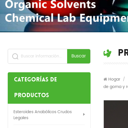
P
Buscar
Hogar
/
Categorías de
de goma y re
productos
Esteroides Anabólicos Crudos
Legales