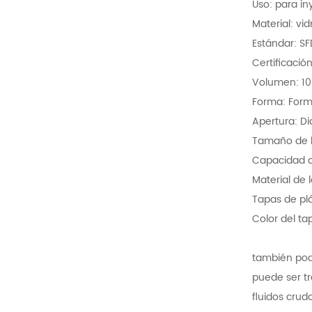
Uso: para in
Material: vid
Estándar: S
Certificació
Volumen: 10
Forma: For
Apertura: D
Tamaño de l
Capacidad de
Material de 
Tapas de plás
Color del tap
también pode
puede ser tr
fluidos crud