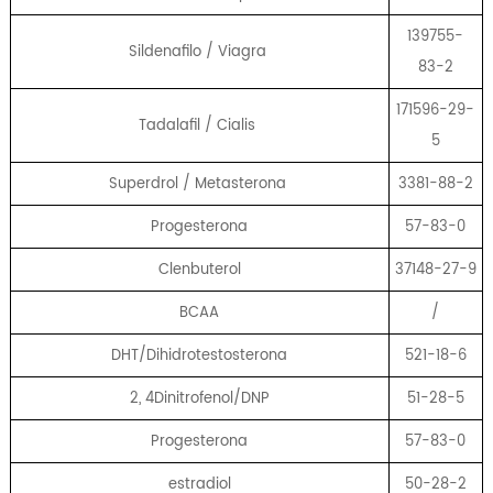
139755-
Sildenafilo / Viagra
83-2
171596-29-
Tadalafil / Cialis
5
Superdrol / Metasterona
3381-88-2
Progesterona
57-83-0
Clenbuterol
37148-27-9
BCAA
/
DHT/Dihidrotestosterona
521-18-6
2, 4Dinitrofenol/DNP
51-28-5
Progesterona
57-83-0
estradiol
50-28-2