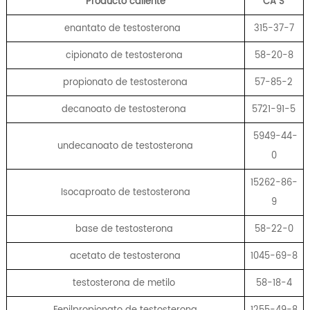
Producto caliente
CA
S
enantato de testosterona
315-37-7
cipionato de testosterona
58-20-8
propionato de testosterona
57-85-2
decanoato de testosterona
5721-91-5
5949-44-
undecanoato de testosterona
0
15262-86-
Isocaproato de testosterona
9
base de testosterona
58-22-0
acetato de testosterona
1045-69-8
testosterona de metilo
58-18-4
Fenilpropionato de testosterona
1255-49-8