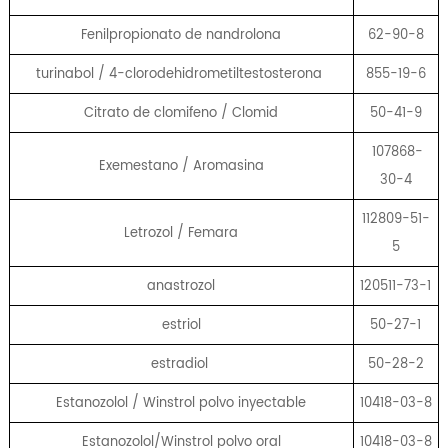
Fenilpropionato de nandrolona
62-90-8
turinabol / 4-clorodehidrometiltestosterona
855-19-6
Citrato de clomifeno / Clomid
50-41-9
107868-
Exemestano / Aromasina
30-4
112809-51-
Letrozol / Femara
5
anastrozol
120511-73-1
estriol
50-27-1
estradiol
50-28-2
Estanozolol / Winstrol polvo inyectable
10418-03-8
Estanozolol/Winstrol polvo oral
10418-03-8