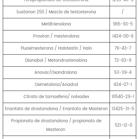
Sustanon 250 / Mezcla de testosterona
/
Metiltrienolona
965-93-5
Proviron / mesterolona
1424-00-6
Fluoximesterona / Halotestin / Halo
76-43-7
Dianabol / Metandrostenolona
72-63-9
Anavar/Oxandrolona
53-39-4
Oximetolona/Anadrol
434-07-1
Citrato de tamoxifeno/ nolvadex
10540-29-1
Enantato de drostanolona / Enantato de Masteron
13425-31-5
Propionato de drostanolona / propionato de
521-12-0
Masteron