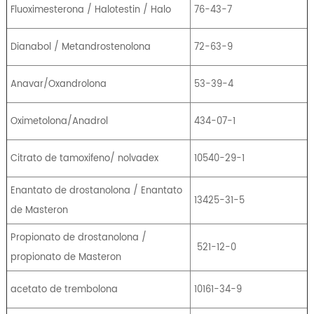
Fluoximesterona / Halotestin / Halo
76-43-7
Dianabol / Metandrostenolona
72-63-9
Anavar/Oxandrolona
53-39-4
Oximetolona/Anadrol
434-07-1
Citrato de tamoxifeno/ nolvadex
10540-29-1
Enantato de drostanolona / Enantato
13425-31-5
de Masteron
Propionato de drostanolona /
521-12-0
propionato de Masteron
acetato de trembolona
10161-34-9