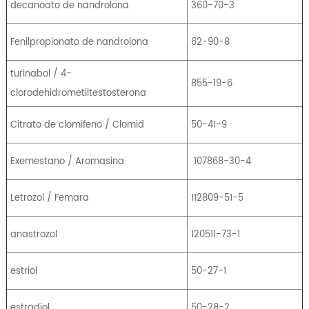
decanoato de nandrolona
360-70-3
Fenilpropionato de nandrolona
62-90-8
turinabol / 4-
855-19-6
clorodehidrometiltestosterona
Citrato de clomifeno / Clomid
50-41-9
Exemestano / Aromasina
107868-30-4
Letrozol / Femara
112809-51-5
anastrozol
120511-73-1
estriol
50-27-1
estradiol
50-28-2