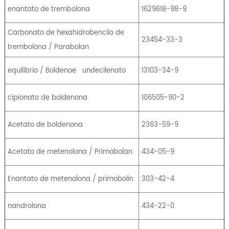
enantato de trembolona
1629618-98-9
Carbonato de hexahidrobencilo de
23454-33-3
trembolona / Parabolan
equilibrio / Boldenoe
undecilenato
13103-34-9
cipionato de boldenona
106505-90-2
Acetato de boldenona
2363-59-9
Acetato de metenolona / Primobolan
434-05-9
Enantato de metenolona / primobolin
303-42-4
nandrolona
434-22-0