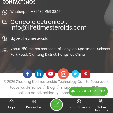
CONTÁCTENOS
WhatsApp : +86 189 7159 3842
Correo electrónico :
info@lifetimesteroids.com
skype : lifetimesteroids
About 250 meters northeast of Tianyuan Apartment, Science
Park Road, Qiantang District, Hangzhou China
© 2026 ZheJiang lifetimesteroids Technology Co., Ltd.Reservados
Blog
mapa del sitio
XML
todos los derechos. /
/
/
/
PREGUNTE AHORA
política de privacidad
/ Soporta red IPv6
Hogar
Productos
Contáctenos
Sobre
Nosotros