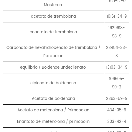
521-12-0
Masteron
acetato de trembolona
10161-34-9
1629618-
enantato de trembolona
98-9
Carbonato de hexahidrobencilo de trembolona /
23454-33-
Parabolan
3
equilibrio / Boldenoe undecilenato
13103-34-9
106505-
cipionato de boldenona
90-2
Acetato de boldenona
2363-59-9
Acetato de metenolona / Primobolan
434-05-9
Enantato de metenolona / primobolin
303-42-4