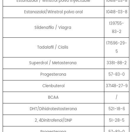
Estanozolol / Winstrol polvo inyectable
10418-03-8
Estanozolol/Winstrol polvo oral
10418-03-8
139755-
Sildenafilo / Viagra
83-2
171596-29-
Tadalafil / Cialis
5
Superdrol / Metasterona
3381-88-2
Progesterona
57-83-0
Clenbuterol
37148-27-9
BCAA
/
DHT/Dihidrotestosterona
521-18-6
2, 4Dinitrofenol/DNP
51-28-5
Progesterona
57-83-0