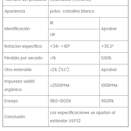
Apariencia
polvo
cristalino blanco
IR:
Identificación
Aprobar
UR:
Rotacion especifica
+34~ +40°
+36.2°
Pérdida por secado
≤1%
0,60%
Otro esteroide
≤2% (TLC)
Aprobar
Impureza volátil
≤2500PPM
1000PPM
orgánica
Ensayo
98,0~100,5%
99,00%
Las especificaciones se ajustan al
Conclusión
estándar USP32.