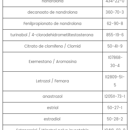
nandrolona
434-22-0
decanoato de nandrolona
360-70-3
Fenilpropionato de nandrolona
62-90-8
turinabol / 4-clorodehidrometiltestosterona
855-19-6
Citrato de clomifeno / Clomid
50-41-9
107868-
Exemestano / Aromasina
30-4
112809-51-
Letrozol / Femara
5
anastrozol
120511-73-1
estriol
50-27-1
estradiol
50-28-2