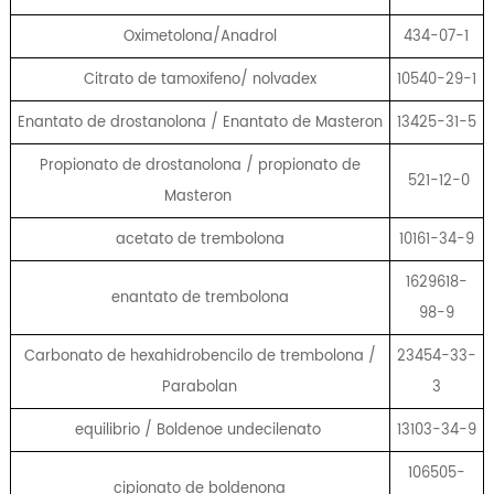
Oximetolona/Anadrol
434-07-1
Citrato de tamoxifeno/ nolvadex
10540-29-1
Enantato de drostanolona / Enantato de Masteron
13425-31-5
Propionato de drostanolona / propionato de
521-12-0
Masteron
acetato de trembolona
10161-34-9
1629618-
enantato de trembolona
98-9
Carbonato de hexahidrobencilo de trembolona /
23454-33-
Parabolan
3
equilibrio / Boldenoe undecilenato
13103-34-9
106505-
cipionato de boldenona