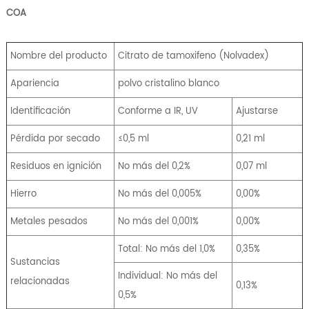
COA
Nombre del producto
Citrato de tamoxifeno (Nolvadex)
Apariencia
polvo cristalino blanco
Identificación
Conforme a IR, UV
Ajustarse
Pérdida por secado
≤0,5 ml
0,21 ml
Residuos en ignición
No más del 0,2%
0,07 ml
Hierro
No más del 0,005%
0,00%
Metales pesados
No más del 0,001%
0,00%
Total: No más del 1,0%
0,35%
Sustancias
Individual: No más del
relacionadas
0,13%
0,5%