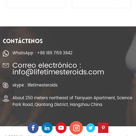
Fluoxymesterone
(Dianabol) Materias
Halotestin del polvo
primas
del esteroide que
farmacéuticas CAS
abultan CAS 76-43-7
72-63-9
CONTÁCTENOS
WhatsApp : +86 189 7159 3842
Correo electrónico :
info@lifetimesteroids.com
skype : lifetimesteroids
About 250 meters northeast of Tianyuan Apartment, Science
Park Road, Qiantang District, Hangzhou China