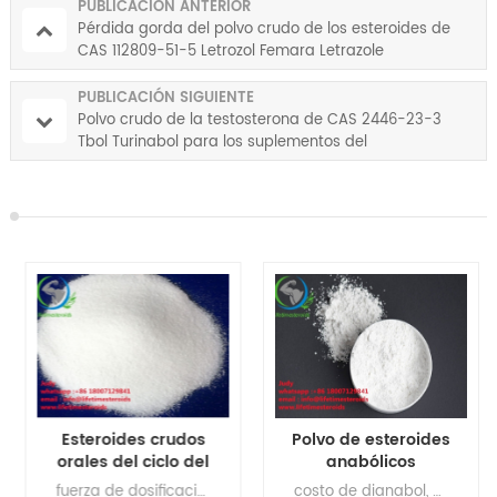
PUBLICACIÓN ANTERIOR
Pérdida gorda del polvo crudo de los esteroides de
CAS 112809-51-5 Letrozol Femara Letrazole
PUBLICACIÓN SIGUIENTE
Polvo crudo de la testosterona de CAS 2446-23-3
Tbol Turinabol para los suplementos del
levantamiento de pesas
Esteroides crudos
Polvo de esteroides
orales del ciclo del
anabólicos
halo de
Metandienone
fuerza de dosificación de fluoximesterona, dosis de fluoximesterona, efectos de fluoximesterona, efectos negativos de fluoximesterona
costo de dianabol, dosis de dianabol, dosis de dianabol, droga de dianabol, prueba de drogas de dianabol, dianabol dbol, dianabol legal, efectos de dianabol, efectos de dianabol, dianabol para el culturismo