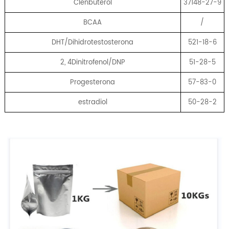
Clenbuterol
37148-27-9
BCAA
/
DHT/Dihidrotestosterona
521-18-6
2, 4Dinitrofenol/DNP
51-28-5
Progesterona
57-83-0
estradiol
50-28-2