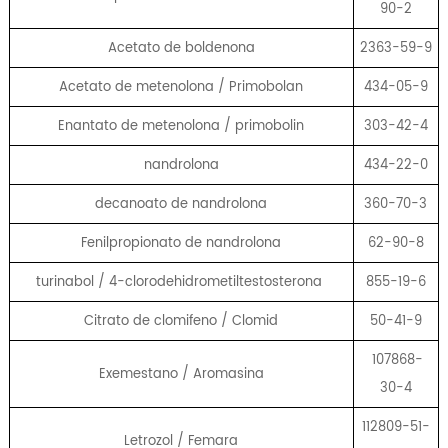
90-2
Acetato de boldenona
2363-59-9
Acetato de metenolona / Primobolan
434-05-9
Enantato de metenolona / primobolin
303-42-4
nandrolona
434-22-0
decanoato de nandrolona
360-70-3
Fenilpropionato de nandrolona
62-90-8
turinabol / 4-clorodehidrometiltestosterona
855-19-6
Citrato de clomifeno / Clomid
50-41-9
107868-
Exemestano / Aromasina
30-4
112809-51-
Letrozol / Femara