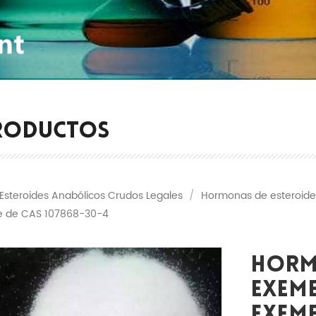
RODUCTOS
Esteroides Anabólicos Crudos Legales
/
Hormonas de esteroides
de de CAS 107868-30-4
Horm
Exem
Exeme