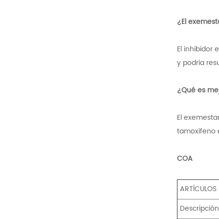
¿El exemest
El inhibidor
y podría res
¿Qué es me
El exemesta
tamoxifeno 
COA
ARTÍCULOS
Descripció