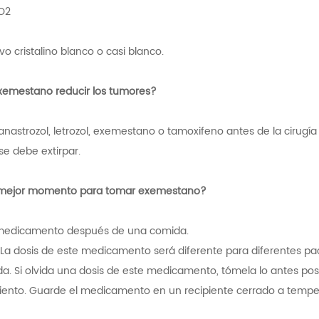
O2
vo cristalino blanco o casi blanco.
xemestano reducir los tumores?
anastrozol, letrozol, exemestano o tamoxifeno antes de la cirugía
e debe extirpar.
l mejor momento para tomar exemestano?
medicamento después de una comida.
 La dosis de este medicamento será diferente para diferentes paci
da. Si olvida una dosis de este medicamento, tómela lo antes posibl
nto. Guarde el medicamento en un recipiente cerrado a temperatu