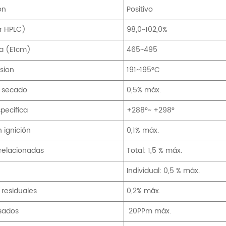
ón
Positivo
r HPLC)
98,0~102,0%
a (E1cm)
465~495
sion
191~195°C
r secado
0,5% máx.
pecifica
+288°~ +298°
 ignición
0,1% máx.
 relacionadas
Total: 1,5 % máx.
Individual: 0,5 % máx.
 residuales
0,2% máx.
sados
20PPm máx.