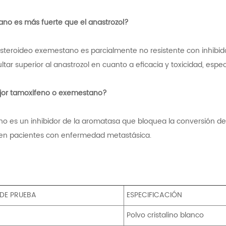
ano es más fuerte que el anastrozol?
 esteroideo exemestano es parcialmente no resistente con inhib
ultar superior al anastrozol en cuanto a eficacia y toxicidad, es
jor tamoxifeno o exemestano?
no es un inhibidor de la aromatasa que bloquea la conversión d
en pacientes con enfermedad metastásica.
 DE PRUEBA
ESPECIFICACIÓN
n
Polvo cristalino blanco