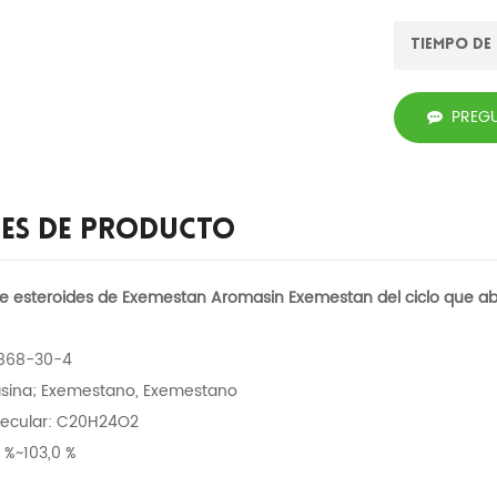
Tiempo de
PREG
les De Producto
 esteroides de Exemestan Aromasin Exemestan del ciclo que ab
7868-30-4
asina; Exemestano, Exemestano
lecular: C20H24O2
 %~103,0 %
%