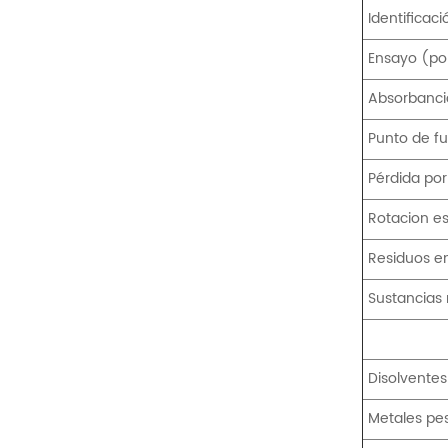
Identificaci
Ensayo (po
Absorbanci
Punto de fu
Pérdida po
Rotacion es
Residuos en
Sustancias
Disolventes
Metales pe