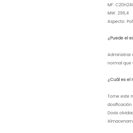
MF: C20H24
MW: 296,4
Aspecto: Pol
¿Puede el e
Administrar 
normal que s
¿Cuál es e
Tome este 
dosificación
Dosis olvida
Almacenamie