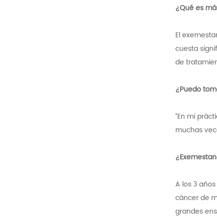
¿Qué es más
El exemesta
cuesta sign
de tratamien
¿Puedo tom
“En mi práct
muchas veces
¿Exemestan
A los 3 año
cáncer de m
grandes ens