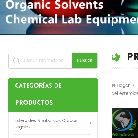
P
Buscar
Hogar
/
Categorías de
del esteroi
productos
Esteroides Anabólicos Crudos
Legales