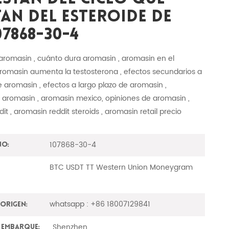
an Del Esteroide De
07868-30-4
romasin , cuánto dura aromasin , aromasin en el
aromasin aumenta la testosterona , efectos secundarios a
e aromasin , efectos a largo plazo de aromasin ,
e aromasin , aromasin mexico, opiniones de aromasin ,
it , aromasin reddit steroids , aromasin retail precio
107868-30-4
No:
BTC USDT TT Western Union Moneygram
whatsapp : +86 18007129841
Origen:
Shenzhen
 embarque: