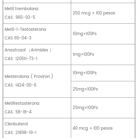
Metil trembolona
250 mcg × 100 pesos
CAS: 965-93-5
Metil-1-Testosterona
10mg×100Ps
CAS:65-04-3
Anastrozol
（
Arimidex
）
1mg×100Ps
CAS: 120511-73-1
10mg×100Ps
Mesterolona
(
Proviron
)
CAS: 1424-00-6
25mg×100Ps
Metiltestosterona
25mg×100Ps
CAS: 58-18-4
Clenbuterol
40 mcg × 100 pesos
CAS: 21898-19-1