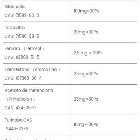
Sildenafilo
100mg×30Ps
CAS:171599-83-0
Tadalafilo
20mg×30Ps
CAS:171596-29-5
Femara
（
Letrozol
）
2,5 mg × 30Ps
CAS: 112809-51-5
Exemestano
（
Aromasina
）
25mg×30Ps
CAS: 107868-30-4
Acetato de metenolona
（
Primobolan
）
25mg×60Ps
CAS: 434-05-9
TurinabolCAS
10mg×100Ps
:2446-23-3