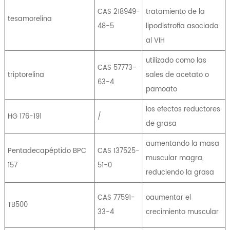
CAS 218949-
tratamiento de la
tesamorelina
48-5
lipodistrofia asociada
al VIH
utilizado como las
CAS 57773-
triptorelina
sales de acetato o
63-4
pamoato
los efectos reductores
HG 176-191
/
de grasa
aumentando la masa
Pentadecapéptido BPC
CAS 137525-
muscular magra,
157
51-0
reduciendo la grasa
CAS 77591-
oaumentar el
TB500
33-4
crecimiento muscular