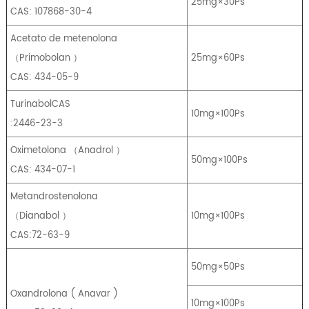
25mg×30Ps
CAS: 107868-30-4
Acetato de metenolona
（
Primobolan
）
25mg×60Ps
CAS: 434-05-9
TurinabolCAS
10mg×100Ps
:2446-23-3
Oximetolona
（
Anadrol
）
50mg×100Ps
CAS: 434-07-1
Metandrostenolona
（
Dianabol
）
10mg×100Ps
CAS:72-63-9
50mg×50Ps
Oxandrolona
(
Anavar
)
10mg×100Ps