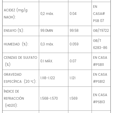
EN
ACIDEZ (mg/g
0,2 máx.
0.04
CASA#
NAOH):
PSB 07
ENSAYO (%):
99.0MIN
99.58
GB/T9722
GB/T
HUMEDAD
(%):
0,3 máx.
0.059
6283-86
CENIZAS DE SULFATO
EN CASA
0.1 MÁX.
0.07
(%)
#PSB11
GRAVEDAD
EN CASA
1.118-1.122
1.121
ESPECÍFICA
(20 ℃):
#PSB12
ÍNDICE DE
EN CASA
REFRACCIÓN
1.568-1.570
1.569
#PSB13
(ΗD20):