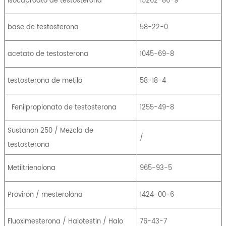
Isocaproato de testosterona
15262-86-9
base de testosterona
58-22-0
acetato de testosterona
1045-69-8
testosterona de metilo
58-18-4
Fenilpropionato de testosterona
1255-49-8
Sustanon 250 / Mezcla de
/
testosterona
Metiltrienolona
965-93-5
Proviron / mesterolona
1424-00-6
Fluoximesterona / Halotestin / Halo
76-43-7