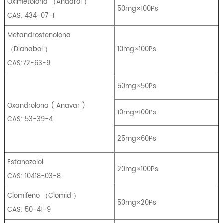
Oximetolona
（
Anadrol
）
50mg×100Ps
CAS: 434-07-1
Metandrostenolona
（
Dianabol
）
10mg×100Ps
CAS:72-63-9
50mg×50Ps
Oxandrolona
(
Anavar
)
10mg×100Ps
CAS: 53-39-4
25mg×60Ps
Estanozolol
20mg×100Ps
CAS: 10418-03-8
Clomifeno
（
Clomid
）
50mg×20Ps
CAS: 50-41-9