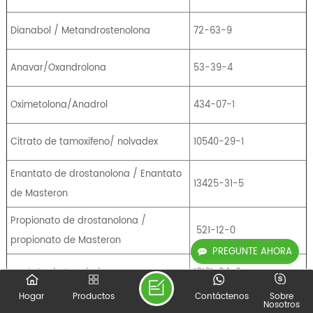
Dianabol / Metandrostenolona
72-63-9
Anavar/Oxandrolona
53-39-4
Oximetolona/Anadrol
434-07-1
Citrato de tamoxifeno/ nolvadex
10540-29-1
Enantato de drostanolona / Enantato
13425-31-5
de Masteron
Propionato de drostanolona /
521-12-0
propionato de Masteron
PREGUNTE AHORA
acetato de trembolona
10161-34-9
Hogar
Productos
Contáctenos
Sobre
Nosotros
enantato de trembolona
1629618-98-9