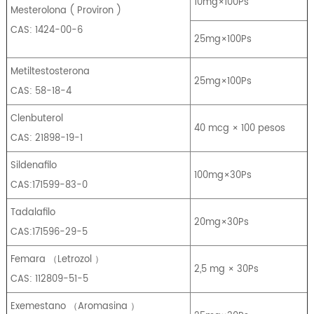
10mg×100Ps
Mesterolona
(
Proviron
)
CAS: 1424-00-6
25mg×100Ps
Metiltestosterona
25mg×100Ps
CAS: 58-18-4
Clenbuterol
40 mcg × 100 pesos
CAS: 21898-19-1
Sildenafilo
100mg×30Ps
CAS:171599-83-0
Tadalafilo
20mg×30Ps
CAS:171596-29-5
Femara
（
Letrozol
）
2,5 mg × 30Ps
CAS: 112809-51-5
Exemestano
（
Aromasina
）