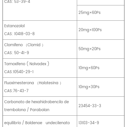
CAS: 53-39-4
25mg×60Ps
Estanozolol
20mg×100Ps
CAS: 10418-03-8
Clomifeno
（
Clomid
）
50mg×20Ps
CAS: 50-41-9
Tamoxifeno
(
Nolvadex
)
10mg×60Ps
CAS:10540-29-1
Fluoximesterona
（
Halotesina
）
10mg×30Ps
CAS:76-43-7
Carbonato de hexahidrobencilo de
23454-33-3
trembolona / Parabolan
equilibrio / Boldenoe
undecilenato
13103-34-9