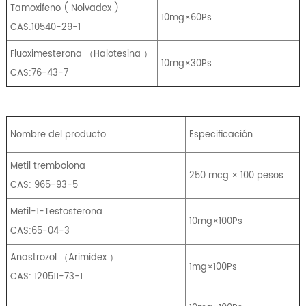
Tamoxifeno
(
Nolvadex
)
10mg×60Ps
CAS:10540-29-1
Fluoximesterona
（
Halotesina
）
10mg×30Ps
CAS:76-43-7
Nombre del producto
Especificación
Metil trembolona
250 mcg × 100 pesos
CAS: 965-93-5
Metil-1-Testosterona
10mg×100Ps
CAS:65-04-3
Anastrozol
（
Arimidex
）
1mg×100Ps
CAS: 120511-73-1