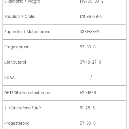
Sildenafilo / Viagra
139755-83-2
Tadalafil / Cialis
171596-29-5
Superdrol / Metasterona
3381-88-2
Progesterona
57-83-0
Clenbuterol
37148-27-9
BCAA
/
DHT/Dihidrotestosterona
521-18-6
2, 4Dinitrofenol/DNP
51-28-5
Progesterona
57-83-0