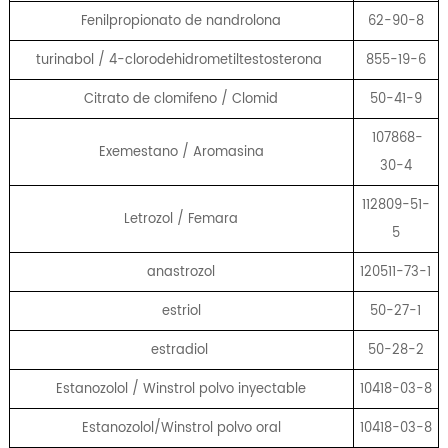
Fenilpropionato de nandrolona
62-90-8
turinabol / 4-clorodehidrometiltestosterona
855-19-6
Citrato de clomifeno / Clomid
50-41-9
107868-
Exemestano / Aromasina
30-4
112809-51-
Letrozol / Femara
5
anastrozol
120511-73-1
estriol
50-27-1
estradiol
50-28-2
Estanozolol / Winstrol polvo inyectable
10418-03-8
Estanozolol/Winstrol polvo oral
10418-03-8