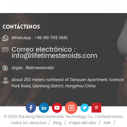
CONTÁCTENOS
WhatsApp : +86 189 7159 3842
Correo electrónico :
info@lifetimesteroids.com
skype : lifetimesteroids
About 250 meters northeast of Tianyuan Apartment, Science
Park Road, Qiantang District, Hangzhou China
© 2026 ZheJiang lifetimesteroids Technology Co., Ltd.Reservados
Blog
mapa del sitio
XML
todos los derechos. /
/
/
/