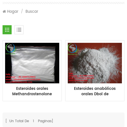
Hogar
/
Buscar
Esteroides orales
Esteroides anabólicos
Methandrostenolone
orales Dbol de
dianabol 10 25 50 mg
Metandienone
precio oral dianabol
Dianabol de CAS 72-
dbol pastillas tabs
63-9 para la pérdida
50mg 25mg precio por
gorda
ciclo
[ Un Total De
1
Paginas]