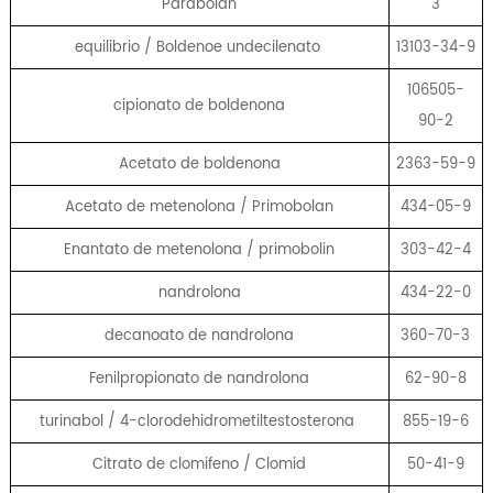
Parabolan
3
equilibrio / Boldenoe undecilenato
13103-34-9
106505-
cipionato de boldenona
90-2
Acetato de boldenona
2363-59-9
Acetato de metenolona / Primobolan
434-05-9
Enantato de metenolona / primobolin
303-42-4
nandrolona
434-22-0
decanoato de nandrolona
360-70-3
Fenilpropionato de nandrolona
62-90-8
turinabol / 4-clorodehidrometiltestosterona
855-19-6
Citrato de clomifeno / Clomid
50-41-9