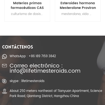
Esteroides hormona
Polvo de CAS 53-39-
Mesterolone Proviron
4 Oxandrolone
esteroide anabólico
Anavar Steriods
mesterolona, ​​vida media de mesterolona, ​​usos de mesterolona, ​​alternativa de mesterolona, ​​beneficios de mesterolona, ​​mesterolona bayer, mesterolona para la construcción muscular
pharmacom oxandrolona, ​​​​farma oxandrolona, ​​resultados de oxandrolona, ​​revisiones de oxandrolona, ​​oxandrolona reddit, polvo crudo de oxandrolona, ​​esteroides de oxandrolona reddit, oxandrolona japón
CAS 1424-00-6
para la pérdida de
peso
CONTÁCTENOS
WhatsApp : +86 189 7159 3842
Correo electrónico :
info@lifetimesteroids.com
skype : lifetimesteroids
About 250 meters northeast of Tianyuan Apartment, Science
Park Road, Qiantang District, Hangzhou China