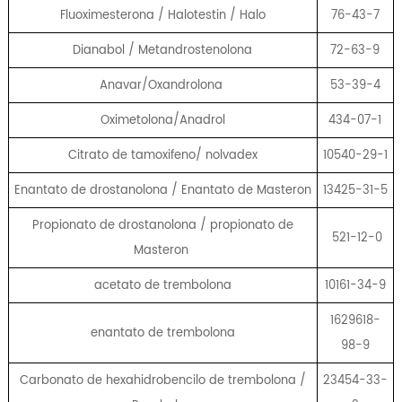
Fluoximesterona / Halotestin / Halo
76-43-7
Dianabol / Metandrostenolona
72-63-9
Anavar/Oxandrolona
53-39-4
Oximetolona/Anadrol
434-07-1
Citrato de tamoxifeno/ nolvadex
10540-29-1
Enantato de drostanolona / Enantato de Masteron
13425-31-5
Propionato de drostanolona / propionato de
521-12-0
Masteron
acetato de trembolona
10161-34-9
1629618-
enantato de trembolona
98-9
Carbonato de hexahidrobencilo de trembolona /
23454-33-