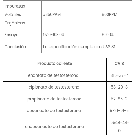
Impurezas
Volátiles
≤850PPM
800PPM
Orgánicas
Ensayo
97,0~103,0%
99,10%
Conclusión
La especificación cumple con USP 31
Producto caliente
CA
S
enantato de testosterona
315-37-7
cipionato de testosterona
58-20-8
propionato de testosterona
57-85-2
decanoato de testosterona
5721-91-5
5949-44-
undecanoato de testosterona
0