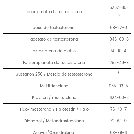
15262-86-
Isocaproato de testosterona
9
base de testosterona
58-22-0
acetato de testosterona
1045-69-8
testosterona de metilo
58-18-4
Fenilpropionato de testosterona
1255-49-8
Sustanon 250 / Mezcla de testosterona
/
Metiltrienolona
965-93-5
Proviron / mesterolona
1424-00-6
Fluoximesterona / Halotestin / Halo
76-43-7
Dianabol / Metandrostenolona
72-63-9
Anavar/Oxandrolona
53-39-4