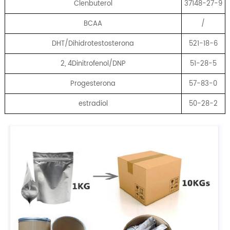
Clenbuterol
37148-27-9
BCAA
/
DHT/Dihidrotestosterona
521-18-6
2, 4Dinitrofenol/DNP
51-28-5
Progesterona
57-83-0
estradiol
50-28-2