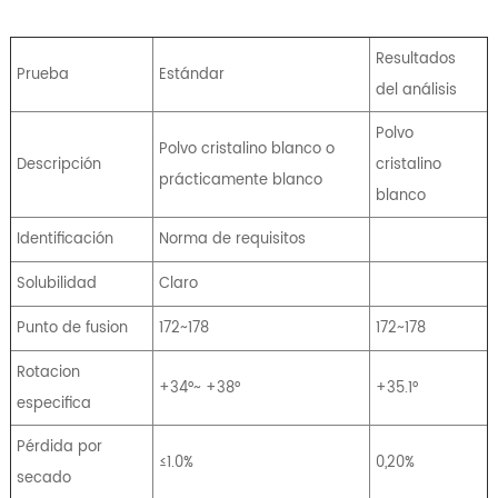
Resultados
Prueba
Estándar
del análisis
Polvo
Polvo cristalino blanco o
Descripción
cristalino
prácticamente blanco
blanco
Identificación
Norma de requisitos
Solubilidad
Claro
Punto de fusion
172~178
172~178
Rotacion
+34°~ +38°
+35.1°
especifica
Pérdida por
≤1.0%
0,20%
secado