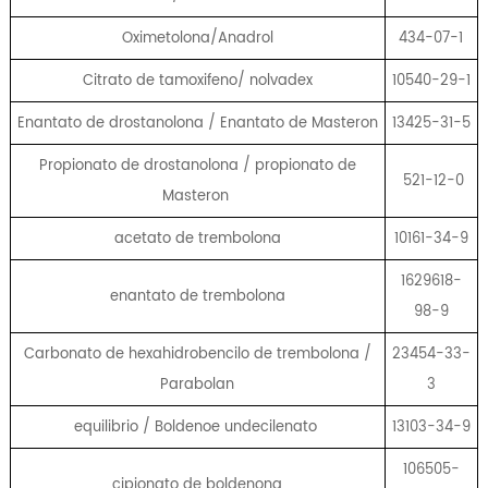
Oximetolona/Anadrol
434-07-1
Citrato de tamoxifeno/ nolvadex
10540-29-1
Enantato de drostanolona / Enantato de Masteron
13425-31-5
Propionato de drostanolona / propionato de
521-12-0
Masteron
acetato de trembolona
10161-34-9
1629618-
enantato de trembolona
98-9
Carbonato de hexahidrobencilo de trembolona /
23454-33-
Parabolan
3
equilibrio / Boldenoe undecilenato
13103-34-9
106505-
cipionato de boldenona