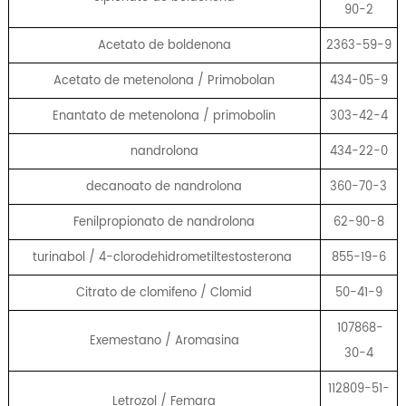
90-2
Acetato de boldenona
2363-59-9
Acetato de metenolona / Primobolan
434-05-9
Enantato de metenolona / primobolin
303-42-4
nandrolona
434-22-0
decanoato de nandrolona
360-70-3
Fenilpropionato de nandrolona
62-90-8
turinabol / 4-clorodehidrometiltestosterona
855-19-6
Citrato de clomifeno / Clomid
50-41-9
107868-
Exemestano / Aromasina
30-4
112809-51-
Letrozol / Femara