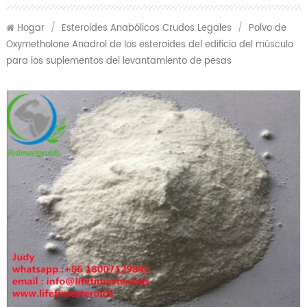
Hogar
/
Esteroides Anabólicos Crudos Legales
/
Polvo de
Oxymetholone Anadrol de los esteroides del edificio del músculo
para los suplementos del levantamiento de pesas