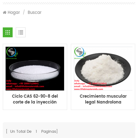
Hogar
/
Buscar
Ciclo CAS 62-90-8 del
Crecimiento muscular
corte de la inyección
legal Nandrolona
del esteroide del deca
fenilpropionato deca
NPP del nandrolona del
durabolin NPP CAS 62-
polvo del sexo de los
90-8
esteroides
[ Un Total De
1
Paginas]