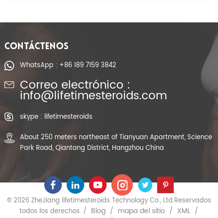
CONTÁCTENOS
WhatsApp : +86 189 7159 3842
Correo electrónico :
info@lifetimesteroids.com
skype : lifetimesteroids
About 250 meters northeast of Tianyuan Apartment, Science
Park Road, Qiantang District, Hangzhou China
© 2026 ZheJiang lifetimesteroids Technology Co., Ltd.Reservados
Blog
mapa del sitio
XML
todos los derechos. /
/
/
/