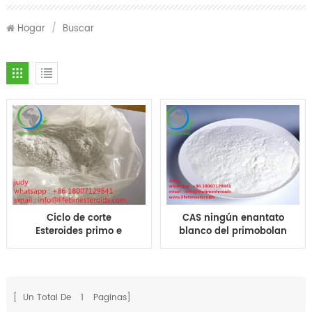
Hogar
/
Buscar
Ciclo de corte
CAS ningún enantato
Esteroides primo e
blanco del primobolan
primo enantato para el
de Methenolone
crecimiento muscular
Enanthate del polvo de
CAS No 303-42-4
303-42-4 esteroides
para el edificio del
músculo
[ Un Total De
1
Paginas]