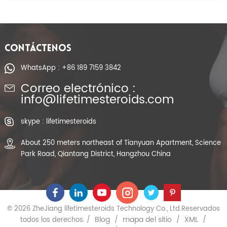
CONTÁCTENOS
WhatsApp : +86 189 7159 3842
Correo electrónico :
info@lifetimesteroids.com
skype : lifetimesteroids
About 250 meters northeast of Tianyuan Apartment, Science
Park Road, Qiantang District, Hangzhou China
© 2026 ZheJiang lifetimesteroids Technology Co., Ltd.Reservados
Blog
mapa del sitio
XML
todos los derechos. /
/
/
/