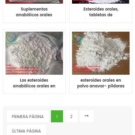
Suplementos
Esteroides orales,
anabólicos orales
tabletas de
esteroides
fluoximesterona,
Mesterolones tabletas
pastillas, pastillas
proviron píldoras
orales de Halotestin-
tabletas orales
10mg, precio para
proviron 25 mg 50 mg
culturismo
para culturismo
Los esteroides
esteroides orales en
anabólicos orales en
polvo anavar- píldoras
polvo winstrol-
pestañas 10 mg 25 mg
píldoras 10mg 50mg
50 mg Oxandrolonas
Stanozolo tabelts tab
pestañas tabletas CAS
CAS NO.10418-03-8
NO.53-39-4 en EE. UU.
Reino Unido
PRIMERA PÁGINA
1
2
ÚLTIMA PÁGINA