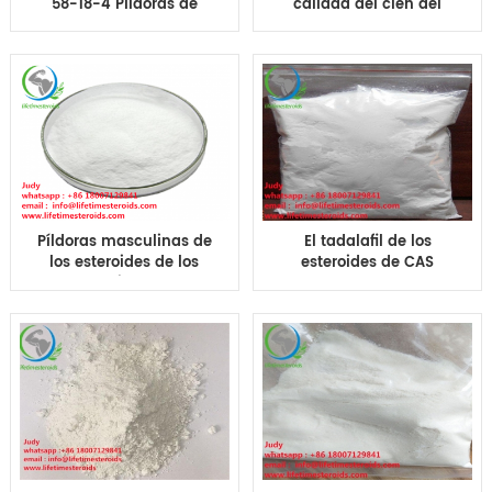
58-18-4 Píldoras de
calidad del clen del
metiltestosterona
clorhidrato de
tabletas pestañas
Clenbuterol tabulan la
suministro de fábrica
fuente de la fábrica de
CAS 37148-27-9
Píldoras masculinas de
El tadalafil de los
los esteroides de los
esteroides de CAS
esteroides del
171596-29-5 hace
aumento/crecimiento
tabletas el precio oral
del músculo de la
de las píldoras de
tableta 100pills 10mg
Cialis- 20mg sexpower
25mg Clen T3
para los hombres