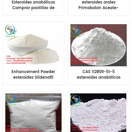
Esteroides anabólicos
esteroides orales
Comprar pastillas de
Primobolan Aceate-
esteroides
10mg pastillas tabletas
comprimidos
pestañas orales
Exemestane- Aromasin
Primobolan para
oral 25 mg para
culturismo
culturismo
Enhancement Powder
CAS 112809-51-5
esteroides Sildenafil
esteroides anabólicos
pills tablets oral
orales Letrozol-tabletas
viagra- 100mg sex
píldoras tabsoral
power pills precio
femara 2.5mg precio
venta en línea para
de píldoras para
hombres
culturismo