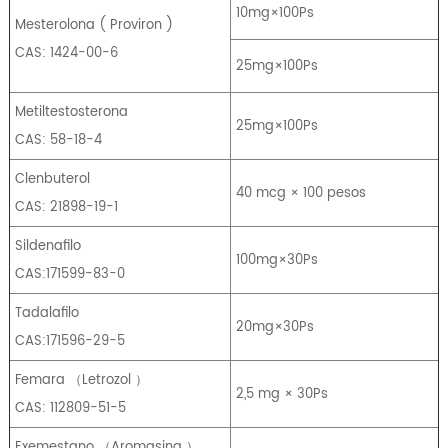
10mg×100Ps
Mesterolona
(
Proviron
)
CAS: 1424-00-6
25mg×100Ps
Metiltestosterona
25mg×100Ps
CAS: 58-18-4
Clenbuterol
40 mcg × 100 pesos
CAS: 21898-19-1
Sildenafilo
100mg×30Ps
CAS:171599-83-0
Tadalafilo
20mg×30Ps
CAS:171596-29-5
Femara
（
Letrozol
）
2,5 mg × 30Ps
CAS: 112809-51-5
Exemestano
（
Aromasina
）