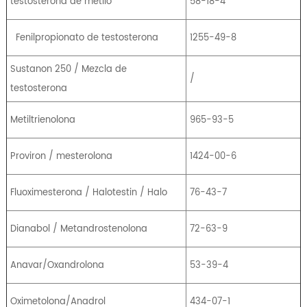
testosterona de metilo
58-18-4
Fenilpropionato de testosterona
1255-49-8
Sustanon 250 / Mezcla de
/
testosterona
Metiltrienolona
965-93-5
Proviron / mesterolona
1424-00-6
Fluoximesterona / Halotestin / Halo
76-43-7
Dianabol / Metandrostenolona
72-63-9
Anavar/Oxandrolona
53-39-4
Oximetolona/Anadrol
434-07-1