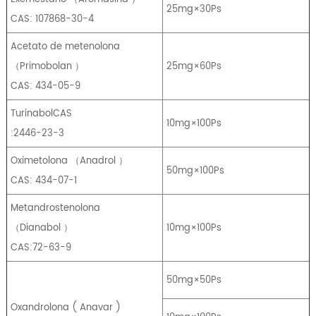
25mg×30Ps
CAS: 107868-30-4
Acetato de metenolona
（
Primobolan
）
25mg×60Ps
CAS: 434-05-9
TurinabolCAS
10mg×100Ps
:2446-23-3
Oximetolona
（
Anadrol
）
50mg×100Ps
CAS: 434-07-1
Metandrostenolona
（
Dianabol
）
10mg×100Ps
CAS:72-63-9
50mg×50Ps
Oxandrolona
(
Anavar
)