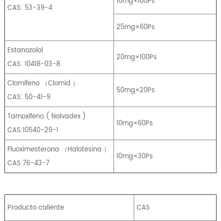
10mg×100Ps
CAS: 53-39-4
25mg×60Ps
Estanozolol
20mg×100Ps
CAS: 10418-03-8
Clomifeno
（
Clomid
）
50mg×20Ps
CAS: 50-41-9
Tamoxifeno
(
Nolvadex
)
10mg×60Ps
CAS:10540-29-1
Fluoximesterona
（
Halotesina
）
10mg×30Ps
CAS:76-43-7
Producto caliente
CAS