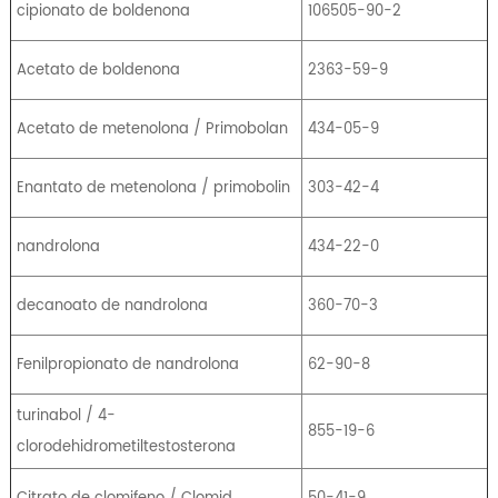
cipionato de boldenona
106505-90-2
Acetato de boldenona
2363-59-9
Acetato de metenolona / Primobolan
434-05-9
Enantato de metenolona / primobolin
303-42-4
nandrolona
434-22-0
decanoato de nandrolona
360-70-3
Fenilpropionato de nandrolona
62-90-8
turinabol / 4-
855-19-6
clorodehidrometiltestosterona
Citrato de clomifeno / Clomid
50-41-9