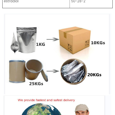
estradiol
50-28-2