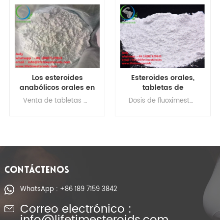
Los esteroides
Esteroides orales,
anabólicos orales en
tabletas de
polvo winstrol-
fluoximesterona,
Venta de tabletas de estanozolol, tabletas de estanozolol de 50 mg, precio de tabletas de estanozolol, tableta de estanozolol de 2 mg, tableta de estanozolol, tableta de estanozolol, estanozolol winstrol 10 mg, estanozolol 100, estanozolol de 100 mg, estanozolol de 30 ml, estanozolol de 50 mg/ml
Dosis de fluoximesterona, beneficios de fluoximesterona, efectos secundarios de fluoximesterona Usos de fluoximesterona, fluoximesterona 5 mg, halotestin 10 mg, cuánto tiempo puede tomar halotestin
píldoras 10mg 50mg
pastillas, pastillas
Stanozolo tabelts tab
orales de Halotestin-
CAS NO.10418-03-8
10mg, precio para
culturismo
CONTÁCTENOS
WhatsApp : +86 189 7159 3842
Correo electrónico :