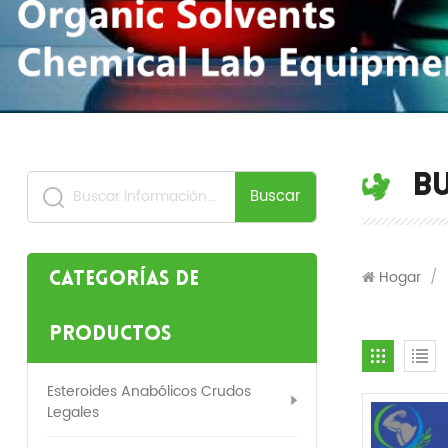
B
Buscar
Hogar
/
Categorías de
productos
Esteroides Anabólicos Crudos
Legales