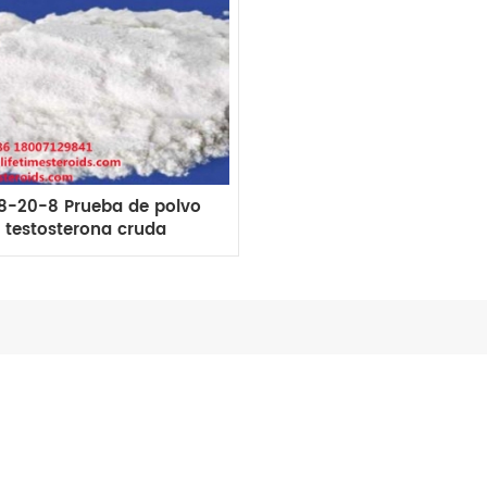
8-20-8 Prueba de polvo
 testosterona cruda
ate Polvo de pérdida de
99%purity badybuilding