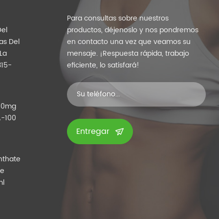
Para consultas sobre nuestros
el
productos, déjenoslo y nos pondremos
as Del
en contacto una vez que veamos su
La
mensaje. ¡Respuesta rápida, trabajo
315-
eficiente, lo satisfará!
100mg
A-100
Entregar
nthate
te
ml