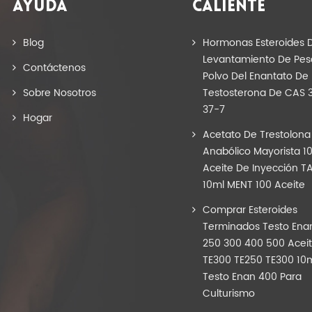
AYUDA
CALIENTE
Blog
Hormonas Esteroides D
Levantamiento De Pes
Contáctenos
Polvo Del Enantato De 
Sobre Nosotros
Testosterona De CAS 
37-7
Hogar
Acetato De Trestolona
Anabólico Mayorista 
Aceite De Inyección T
10ml MENT 100 Aceite
Comprar Esteroides
Terminados Testo Ena
250 300 400 500 Acei
TE300 TE250 TE300 10
Testo Enan 400 Para
Culturismo