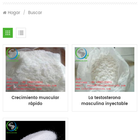
Hogar
/
Buscar
Crecimiento muscular
La testosterona
rápido
masculina inyectable
Phenylpropionate de la
Phenylpropionate TPP
testosterona
de la hormona
Crecimiento muscular
esteroide del sexo
rápido CAS 1255-49-8
aumenta la masa
muscular