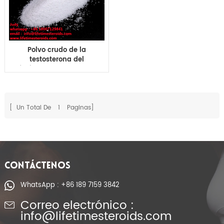
Polvo crudo de la
testosterona del
fenilprop de la prueba
de CAS 1255-49-8 para
el edificio muscular
masculino
[ Un Total De
1
Paginas]
CONTÁCTENOS
WhatsApp : +86 189 7159 3842
Correo electrónico :
info@lifetimesteroids.com