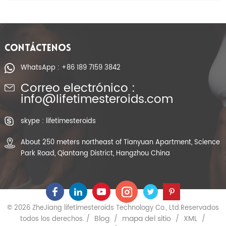
CONTÁCTENOS
WhatsApp : +86 189 7159 3842
Correo electrónico :
info@lifetimesteroids.com
skype : lifetimesteroids
About 250 meters northeast of Tianyuan Apartment, Science
Park Road, Qiantang District, Hangzhou China
© 2026 ZheJiang lifetimesteroids Technology Co., Ltd.Reservados
Blog
mapa del sitio
XML
todos los derechos. /
/
/
/