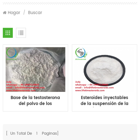
Hogar
/
Buscar
Base de la testosterona
Esteroides inyectables
del polvo de los
de la suspensión de la
esteroides de la
base/de la prueba de
hormona de
la testosterona de CAS
crecimiento para
58-22-0 para el
construir el músculo
músculo constructivo
[ Un Total De
1
Paginas]