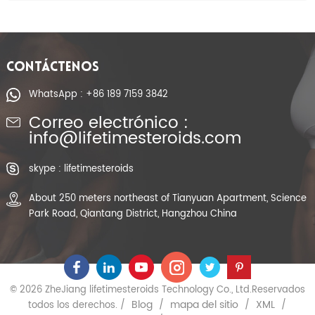
CONTÁCTENOS
WhatsApp : +86 189 7159 3842
Correo electrónico :
info@lifetimesteroids.com
skype : lifetimesteroids
About 250 meters northeast of Tianyuan Apartment, Science
Park Road, Qiantang District, Hangzhou China
© 2026 ZheJiang lifetimesteroids Technology Co., Ltd.Reservados
Blog
mapa del sitio
XML
todos los derechos. /
/
/
/