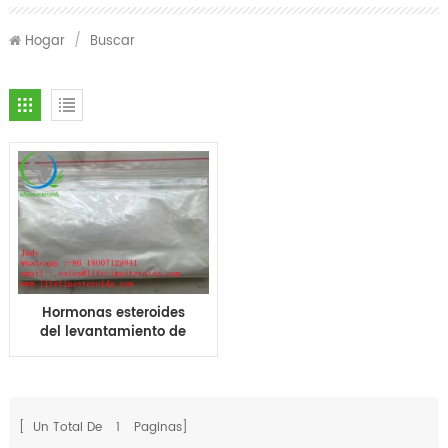
Hogar
/
Buscar
Hormonas esteroides
del levantamiento de
pesas del polvo del
enantato de la
testosterona de CAS
315-37-7
[ Un Total De
1
Paginas]