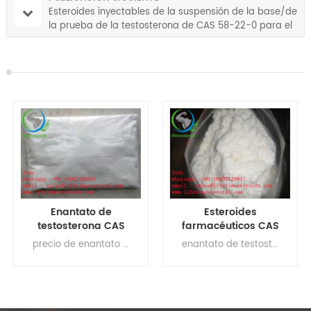
Esteroides inyectables de la suspensión de la base/de
la prueba de la testosterona de CAS 58-22-0 para el
músculo constructivo
Esteroides
Enanthate de la
farmacéuticos CAS
prueba de Enanthate
o
315-37-7 de
de la testosterona
ona comprar enantato de prueba
enantato de testosterona comprar online enantato de testosterona reddit enantato de testosterona para el culturismo
enantato de testosterona alfa pharma comprar etanato de testosterona enantato de testosterona enanbolic precio de enantato de testosterona
Enanthate anabólico
del polvo del
legal de la
esteroide del
testosterona
levantamiento de
pesas para la
hormona masculina