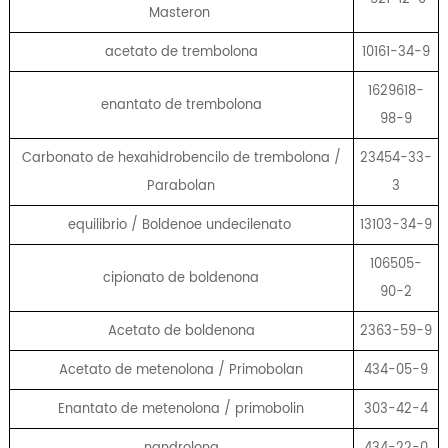
Masteron
acetato de trembolona
10161-34-9
1629618-
enantato de trembolona
98-9
Carbonato de hexahidrobencilo de trembolona /
23454-33-
Parabolan
3
equilibrio / Boldenoe undecilenato
13103-34-9
106505-
cipionato de boldenona
90-2
Acetato de boldenona
2363-59-9
Acetato de metenolona / Primobolan
434-05-9
Enantato de metenolona / primobolin
303-42-4
nandrolona
434-22-0