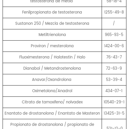
testosterona de metilo
58-18-4
Fenilpropionato de testosterona
1255-49-8
Sustanon 250 / Mezcla de testosterona
/
Metiltrienolona
965-93-5
Proviron / mesterolona
1424-00-6
Fluoximesterona / Halotestin / Halo
76-43-7
Dianabol / Metandrostenolona
72-63-9
Anavar/Oxandrolona
53-39-4
Oximetolona/Anadrol
434-07-1
Citrato de tamoxifeno/ nolvadex
10540-29-1
Enantato de drostanolona / Enantato de Masteron
13425-31-5
Propionato de drostanolona / propionato de
521-12-0