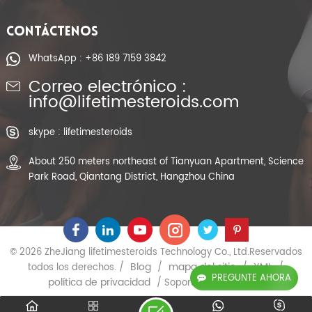
del aumento del
músculo
CONTÁCTENOS
WhatsApp : +86 189 7159 3842
Correo electrónico :
info@lifetimesteroids.com
skype : lifetimesteroids
About 250 meters northeast of Tianyuan Apartment, Science
Park Road, Qiantang District, Hangzhou China
© 2026 ZheJiang lifetimesteroids Technology Co., Ltd.Reservados
Blog
mapa del sitio
XML
todos los derechos. /
/
/
/
PREGUNTE AHORA
política de privacidad
/ Soporta red IPv6