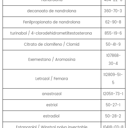
decanoato de nandrolona
360-70-3
Fenilpropionato de nandrolona
62-90-8
turinabol / 4-clorodehidrometiltestosterona
855-19-6
Citrato de clomifeno / Clomid
50-41-9
107868-
Exemestano / Aromasina
30-4
112809-51-
Letrozol / Femara
5
anastrozol
120511-73-1
estriol
50-27-1
estradiol
50-28-2
Estanozolol / Winstrol polvo inyectable
10418-03-8