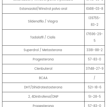
Estanozolol/Winstrol polvo oral
10418-03-8
139755-
Sildenafilo / Viagra
83-2
171596-29-
Tadalafil / Cialis
5
Superdrol / Metasterona
3381-88-2
Progesterona
57-83-0
Clenbuterol
37148-27-9
BCAA
/
DHT/Dihidrotestosterona
521-18-6
2, 4Dinitrofenol/DNP
51-28-5
Progesterona
57-83-0