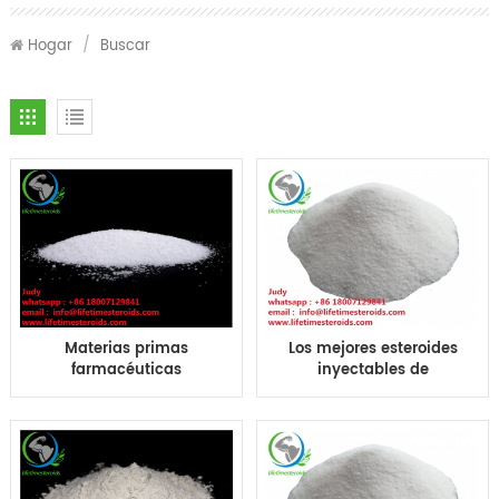
Hogar
/
Buscar
Materias primas
Los mejores esteroides
farmacéuticas
inyectables de
Boldenone Cypionate
Boldenone Cyp de las
Bold Cyp Boldenone
hormonas esteroides
Cyp polvo CAS 106505-
anabólicas de CAS
90-2
106505-90-2