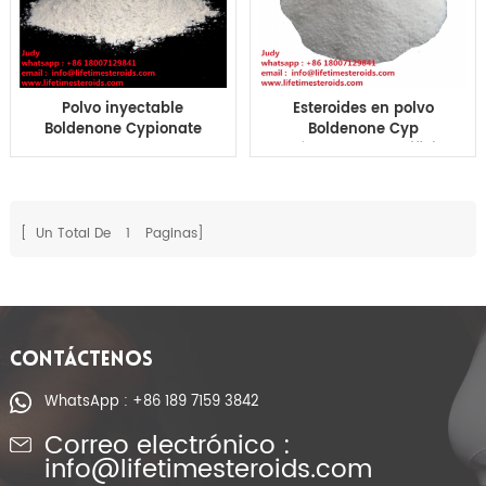
Polvo inyectable
Esteroides en polvo
Boldenone Cypionate
Boldenone Cyp
de Boldenone de los
músculo legal edificio
esteroides
CAS 106505-90-2
farmacéuticos para el
levantamiento de
pesas
[ Un Total De
1
Paginas]
CONTÁCTENOS
WhatsApp : +86 189 7159 3842
Correo electrónico :
info@lifetimesteroids.com