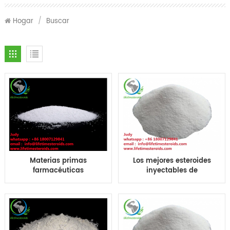
Hogar
/
Buscar
Materias primas
Los mejores esteroides
farmacéuticas
inyectables de
Boldenone Cypionate
Boldenone Cyp de las
Bold Cyp Boldenone
hormonas esteroides
Cyp polvo CAS 106505-
anabólicas de CAS
90-2
106505-90-2