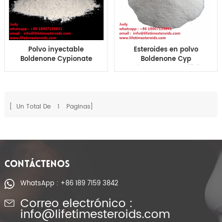
Polvo inyectable
Esteroides en polvo
Boldenone Cypionate
Boldenone Cyp
de Boldenone de los
músculo legal edificio
esteroides
CAS 106505-90-2
farmacéuticos para el
levantamiento de
pesas
[ Un Total De
1
Paginas]
CONTÁCTENOS
WhatsApp : +86 189 7159 3842
Correo electrónico :
info@lifetimesteroids.com