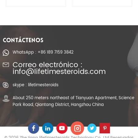
Boldenone de los
Boldenone Cyp de
esteroides
las hormonas
farmacéuticos para
esteroides
el levantamiento de
anabólicas de CAS
pesas
106505-90-2
CONTÁCTENOS
WhatsApp : +86 189 7159 3842
Correo electrónico :
info@lifetimesteroids.com
skype : lifetimesteroids
About 250 meters northeast of Tianyuan Apartment, Science
Park Road, Qiantang District, Hangzhou China
© 2026 ZheJiang lifetimesteroids Technology Co., Ltd.Reservados