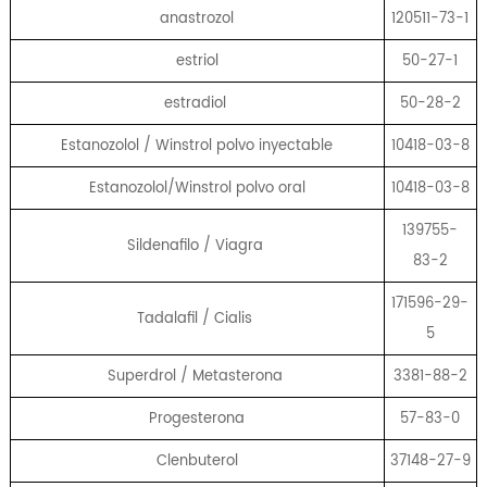
anastrozol
120511-73-1
estriol
50-27-1
estradiol
50-28-2
Estanozolol / Winstrol polvo inyectable
10418-03-8
Estanozolol/Winstrol polvo oral
10418-03-8
139755-
Sildenafilo / Viagra
83-2
171596-29-
Tadalafil / Cialis
5
Superdrol / Metasterona
3381-88-2
Progesterona
57-83-0
Clenbuterol
37148-27-9