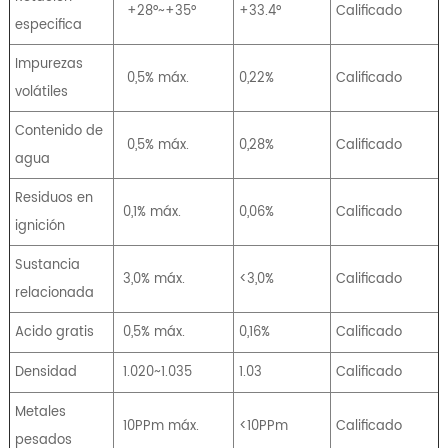
+28°~+35°
+33.4°
Calificado
especifica
Impurezas
0,5% máx.
0,22%
Calificado
volátiles
Contenido de
0,5% máx.
0,28%
Calificado
agua
Residuos en
0,1% máx.
0,06%
Calificado
ignición
Sustancia
3,0% máx.
<3,0%
Calificado
relacionada
Acido gratis
0,5% máx.
0,16%
Calificado
Densidad
1.020~1.035
1.03
Calificado
Metales
10PPm máx.
<10PPm
Calificado
pesados