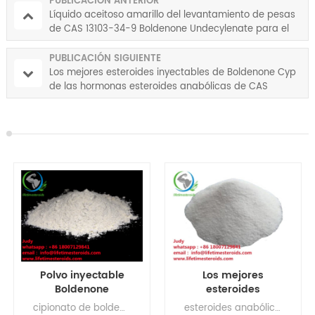
PUBLICACIÓN ANTERIOR
Líquido aceitoso amarillo del levantamiento de pesas
de CAS 13103-34-9 Boldenone Undecylenate para el
levantamiento de pesas
PUBLICACIÓN SIGUIENTE
Los mejores esteroides inyectables de Boldenone Cyp
de las hormonas esteroides anabólicas de CAS
106505-90-2
Polvo inyectable
Los mejores
Boldenone
esteroides
Cypionate de
inyectables de
cipionato de boldenona reddit, ciclo de cipionato de boldenona, dosis de cipionato de boldenona, receta de cipionato de boldenona, cipionato de boldenona en venta, ciclo de boldenona y cipionato
esteroides anabólicos legales para la construcción de músculo , polvo de testosterona cruda, hormonas esteroides, suplementos de aumento muscular Ciclo de cipionato de Boldenona Vida media del cipionato de Boldenona Efectos secundarios del cipionato de Boldenona Dosis de cipionato de Boldenona Cipionato de Boldenona en venta Receta de Boldenona Cyp Boldenona Cyp