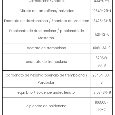
Oximetolona/Anadrol
434-07-1
Citrato de tamoxifeno/ nolvadex
10540-29-1
Enantato de drostanolona / Enantato de Masteron
13425-31-5
Propionato de drostanolona / propionato de
521-12-0
Masteron
acetato de trembolona
10161-34-9
1629618-
enantato de trembolona
98-9
Carbonato de hexahidrobencilo de trembolona /
23454-33-
Parabolan
3
equilibrio / Boldenoe undecilenato
13103-34-9
106505-
cipionato de boldenona
90-2