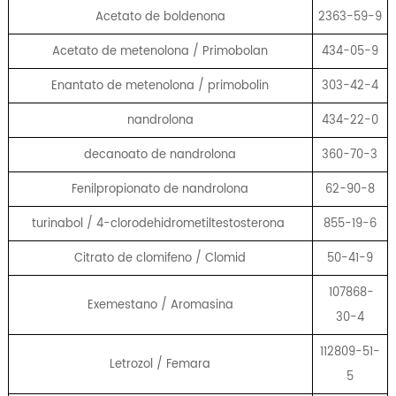
Acetato de boldenona
2363-59-9
Acetato de metenolona / Primobolan
434-05-9
Enantato de metenolona / primobolin
303-42-4
nandrolona
434-22-0
decanoato de nandrolona
360-70-3
Fenilpropionato de nandrolona
62-90-8
turinabol / 4-clorodehidrometiltestosterona
855-19-6
Citrato de clomifeno / Clomid
50-41-9
107868-
Exemestano / Aromasina
30-4
112809-51-
Letrozol / Femara
5