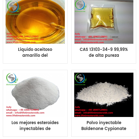
contrapeso para los
Boldenone
aumentos CAS 13103-
Undecylenate
34-9 del músculo
Líquido aceitoso
CAS 13103-34-9 99,99%
amarillo del
de alta pureza
levantamiento de
Boldenone
pesas de CAS 13103-
Undecylenate polvo EQ
34-9 Boldenone
Contrapeso
Undecylenate para el
levantamiento de
pesas
Los mejores esteroides
Polvo inyectable
inyectables de
Boldenone Cypionate
Boldenone Cyp de las
de Boldenone de los