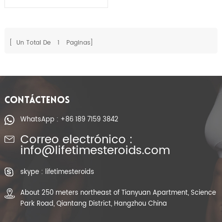
Boldenone del polvo de
Hormore del esteroide
de CAS 106505-90-2
[ Un Total De
1
Paginas]
CONTÁCTENOS
WhatsApp : +86 189 7159 3842
Correo electrónico :
info@lifetimesteroids.com
skype : lifetimesteroids
About 250 meters northeast of Tianyuan Apartment, Science
Park Road, Qiantang District, Hangzhou China