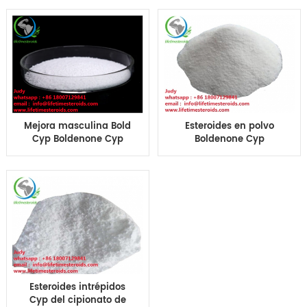
hormonas esteroides
esteroides
anabólicas de CAS
farmacéuticos para el
106505-90-2
levantamiento de
pesas
Mejora masculina Bold
Esteroides en polvo
Cyp Boldenone Cyp
Boldenone Cyp
Hormona de
músculo legal edificio
crecimiento humano
CAS 106505-90-2
Esteroides Boldenone
Cypionate Bold Cyp
Boldenone Cyp
Esteroides intrépidos
Cyp del cipionato de