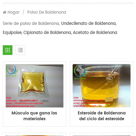
Hogar
/
Polvo De Boldenona
Serie de polvo de Boldenona,
Undecilenato de Boldenona,
Equipoise, Cipionato de Boldenona, Acetato de Boldenona
Músculo que gana los
Esteroide de Boldenona
materiales
del ciclo del esteroide
farmacéuticos del EQ
del corte del ciclo de
de los esteroides
CAS 13103-34-9